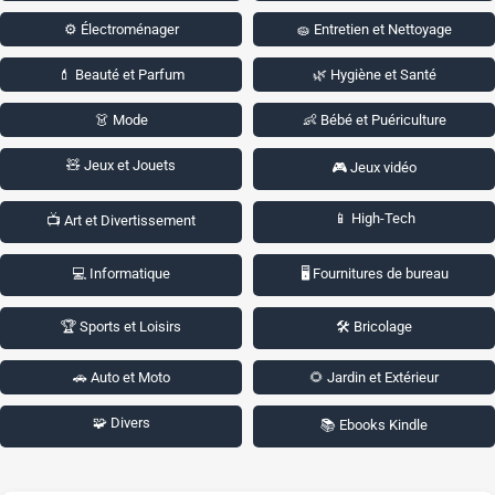
⚙️ Électroménager
🧽 Entretien et Nettoyage
💄 Beauté et Parfum
🌿 Hygiène et Santé
👗 Mode
👶 Bébé et Puériculture
🧸 Jeux et Jouets
🎮 Jeux vidéo
📱 High-Tech
📺 Art et Divertissement
💻 Informatique
🖥️ Fournitures de bureau
🏆 Sports et Loisirs
🛠️ Bricolage
🚗 Auto et Moto
🌻 Jardin et Extérieur
🧩 Divers
📚 Ebooks Kindle