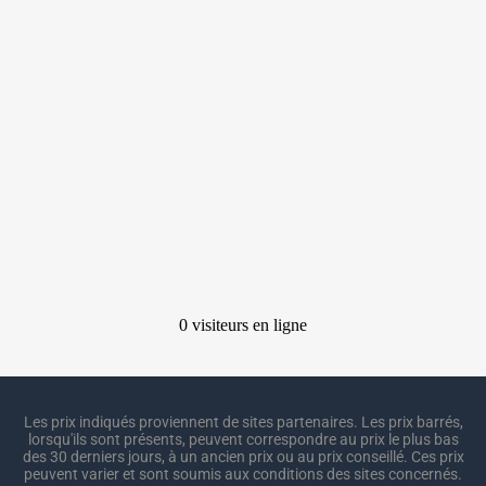
Les prix indiqués proviennent de sites partenaires. Les prix barrés,
lorsqu'ils sont présents, peuvent correspondre au prix le plus bas
des 30 derniers jours, à un ancien prix ou au prix conseillé. Ces prix
peuvent varier et sont soumis aux conditions des sites concernés.