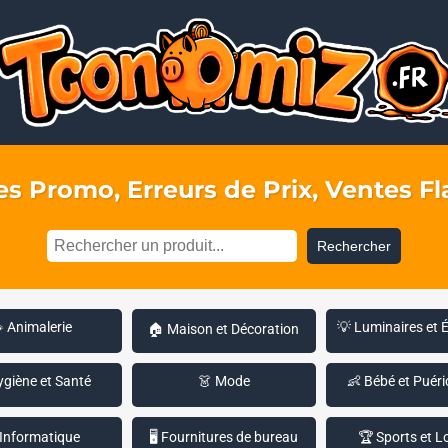
s Promo, Erreurs de Prix, Ventes Fla
Rechercher
 Animalerie
💡 Luminaires et 
🏠 Maison et Décoration
ygiène et Santé
👗 Mode
👶 Bébé et Puéri
 Informatique
🖥️ Fournitures de bureau
🏆 Sports et Lo