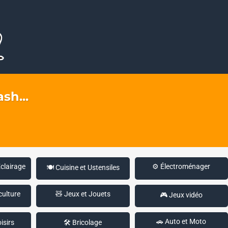
sh...
Éclairage
⚙️ Électroménager
🍽️ Cuisine et Ustensiles
culture
🧸 Jeux et Jouets
🎮 Jeux vidéo
🚗 Auto et Moto
isirs
🛠️ Bricolage