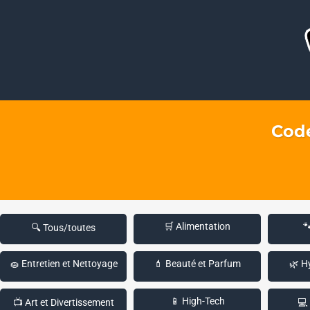
Code
🛒 Alimentation

🔍 Tous/toutes
🧽 Entretien et Nettoyage
💄 Beauté et Parfum
🌿 H
📱 High-Tech
📺 Art et Divertissement
💻