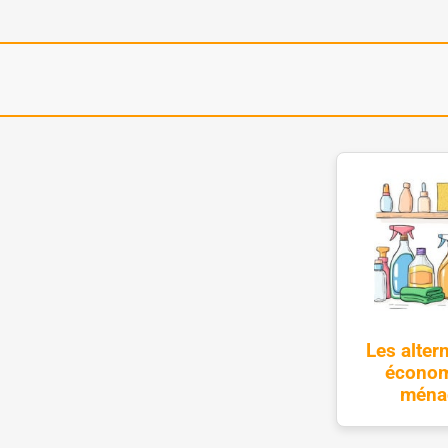
Les alter
économ
ménag