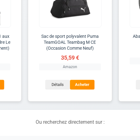
1 aux
Sac de sport polyvalent Puma
Aba
dre Le
TeamGOAL Teambag M CE
ment)
(Occasion Comme Neuf)
35,59 €
Amazon
Détails
Acheter
Ou recherchez directement sur :