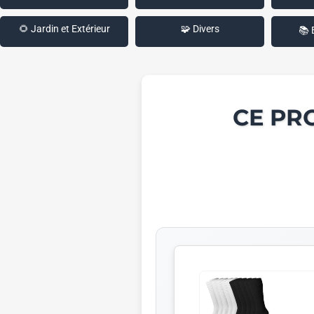
🌻 Jardin et Extérieur
🧩 Divers
📚 
CE PR