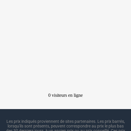
Les prix indiqués proviennent de sites partenaires. Les prix barrés,
lorsqu'ils sont présents, peuvent correspondre au prix le plus bas
des 30 derniers jours, à un ancien prix ou au prix conseillé. Ces prix