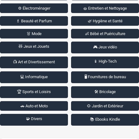
⚙️ Électroménager
🧽 Entretien et Nettoyage
💄 Beauté et Parfum
🌿 Hygiène et Santé
👗 Mode
👶 Bébé et Puériculture
🧸 Jeux et Jouets
🎮 Jeux vidéo
📱 High-Tech
📺 Art et Divertissement
💻 Informatique
🖥️ Fournitures de bureau
🏆 Sports et Loisirs
🛠️ Bricolage
🚗 Auto et Moto
🌻 Jardin et Extérieur
🧩 Divers
📚 Ebooks Kindle