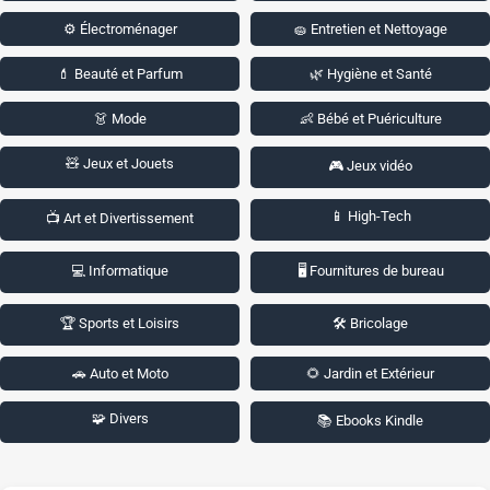
⚙️ Électroménager
🧽 Entretien et Nettoyage
💄 Beauté et Parfum
🌿 Hygiène et Santé
👗 Mode
👶 Bébé et Puériculture
🧸 Jeux et Jouets
🎮 Jeux vidéo
📱 High-Tech
📺 Art et Divertissement
💻 Informatique
🖥️ Fournitures de bureau
🏆 Sports et Loisirs
🛠️ Bricolage
🚗 Auto et Moto
🌻 Jardin et Extérieur
🧩 Divers
📚 Ebooks Kindle