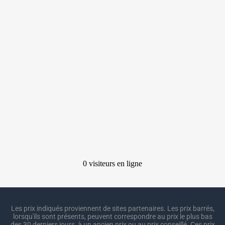
Les prix indiqués proviennent de sites partenaires. Les prix barrés,
lorsqu'ils sont présents, peuvent correspondre au prix le plus bas
des 30 derniers jours, à un ancien prix ou au prix conseillé. Ces prix