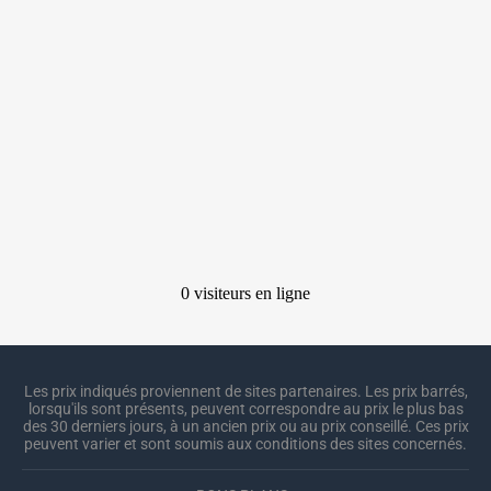
Les prix indiqués proviennent de sites partenaires. Les prix barrés,
lorsqu'ils sont présents, peuvent correspondre au prix le plus bas
des 30 derniers jours, à un ancien prix ou au prix conseillé. Ces prix
peuvent varier et sont soumis aux conditions des sites concernés.