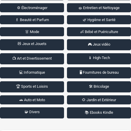
⚙️ Électroménager
🧽 Entretien et Nettoyage
💄 Beauté et Parfum
🌿 Hygiène et Santé
👗 Mode
👶 Bébé et Puériculture
🧸 Jeux et Jouets
🎮 Jeux vidéo
📱 High-Tech
📺 Art et Divertissement
💻 Informatique
🖥️ Fournitures de bureau
🏆 Sports et Loisirs
🛠️ Bricolage
🚗 Auto et Moto
🌻 Jardin et Extérieur
🧩 Divers
📚 Ebooks Kindle