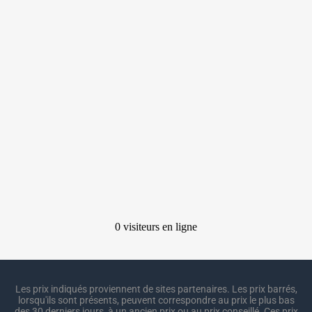
Les prix indiqués proviennent de sites partenaires. Les prix barrés,
lorsqu'ils sont présents, peuvent correspondre au prix le plus bas
des 30 derniers jours, à un ancien prix ou au prix conseillé. Ces prix