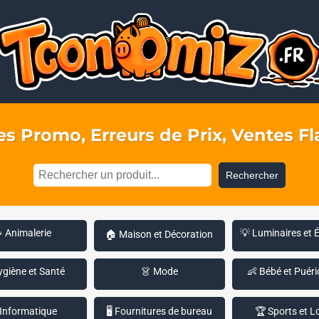
s Promo, Erreurs de Prix, Ventes Fla
Rechercher
 Animalerie
💡 Luminaires et 
🏠 Maison et Décoration
ygiène et Santé
👗 Mode
👶 Bébé et Puéri
 Informatique
🖥️ Fournitures de bureau
🏆 Sports et Lo