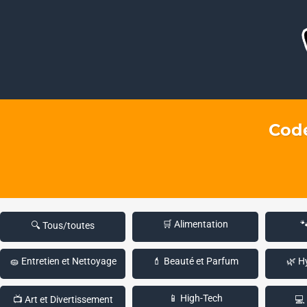
Code
🛒 Alimentation

🔍 Tous/toutes
🧽 Entretien et Nettoyage
💄 Beauté et Parfum
🌿 H
📱 High-Tech
📺 Art et Divertissement
💻