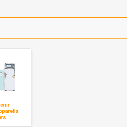
enir
ppareils
ers