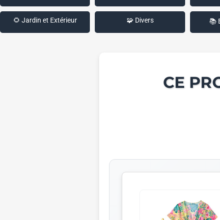
🌻 Jardin et Extérieur
🧩 Divers
📚 
CE PR