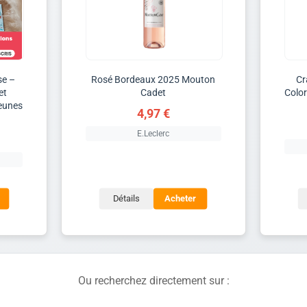
se –
Rosé Bordeaux 2025 Mouton
Cr
et
Cadet
Colo
jeunes
4,97 €
E.Leclerc
Détails
Acheter
Ou recherchez directement sur :