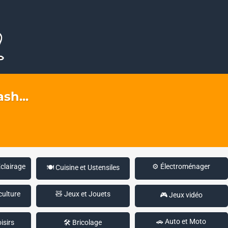
sh...
Éclairage
⚙️ Électroménager
🍽️ Cuisine et Ustensiles
culture
🧸 Jeux et Jouets
🎮 Jeux vidéo
🚗 Auto et Moto
isirs
🛠️ Bricolage