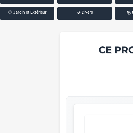
🌻 Jardin et Extérieur
🧩 Divers
📚 
CE PR