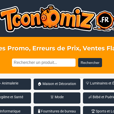
s Promo, Erreurs de Prix, Ventes Fla
Rechercher
 Animalerie
💡 Luminaires et 
🏠 Maison et Décoration
ygiène et Santé
👗 Mode
👶 Bébé et Puéri
 Informatique
🖥️ Fournitures de bureau
🏆 Sports et Lo