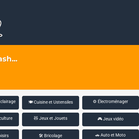
sh...
Éclairage
⚙️ Électroménager
🍽️ Cuisine et Ustensiles
culture
🧸 Jeux et Jouets
🎮 Jeux vidéo
🚗 Auto et Moto
isirs
🛠️ Bricolage