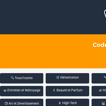
Code
🛒 Alimentation

🔍 Tous/toutes
🧽 Entretien et Nettoyage
💄 Beauté et Parfum
🌿 H
📱 High-Tech
📺 Art et Divertissement
💻