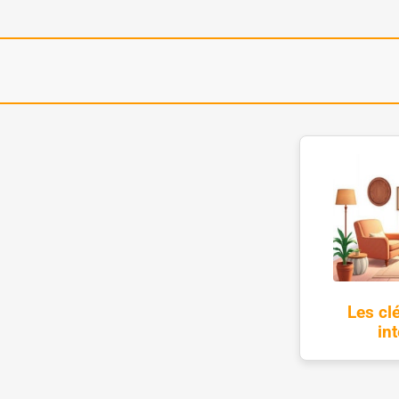
Les cl
in