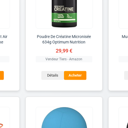
t Air
Poudre De Créatine Micronisée
Mus
ke
634g Optimum Nutrition
29,99 €
Vendeur Tiers - Amazon
Détails
Acheter