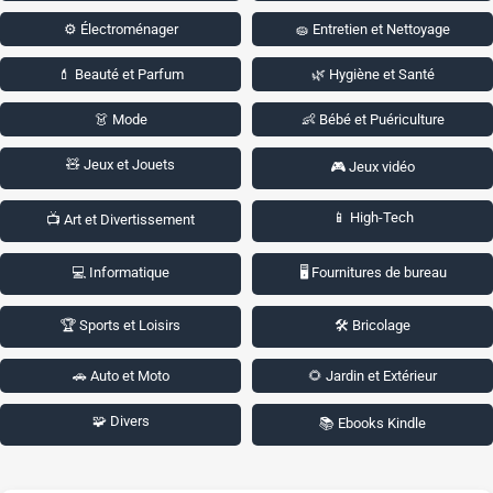
⚙️ Électroménager
🧽 Entretien et Nettoyage
💄 Beauté et Parfum
🌿 Hygiène et Santé
👗 Mode
👶 Bébé et Puériculture
🧸 Jeux et Jouets
🎮 Jeux vidéo
📱 High-Tech
📺 Art et Divertissement
💻 Informatique
🖥️ Fournitures de bureau
🏆 Sports et Loisirs
🛠️ Bricolage
🚗 Auto et Moto
🌻 Jardin et Extérieur
🧩 Divers
📚 Ebooks Kindle