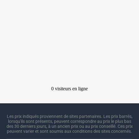
Les prix indiqués proviennent de sites partenaires. Les prix barrés,
lorsqu'ils sont présents, peuvent correspondre au prix le plus bas
des 30 derniers jours, à un ancien prix ou au prix conseillé. Ces prix
peuvent varier et sont soumis aux conditions des sites concernés.