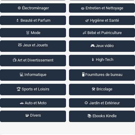
⚙️ Électroménager
🧽 Entretien et Nettoyage
💄 Beauté et Parfum
🌿 Hygiène et Santé
👗 Mode
👶 Bébé et Puériculture
🧸 Jeux et Jouets
🎮 Jeux vidéo
📱 High-Tech
📺 Art et Divertissement
💻 Informatique
🖥️ Fournitures de bureau
🏆 Sports et Loisirs
🛠️ Bricolage
🚗 Auto et Moto
🌻 Jardin et Extérieur
🧩 Divers
📚 Ebooks Kindle