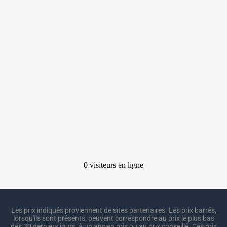
Les prix indiqués proviennent de sites partenaires. Les prix barrés,
lorsqu'ils sont présents, peuvent correspondre au prix le plus bas
des 30 derniers jours, à un ancien prix ou au prix conseillé. Ces prix