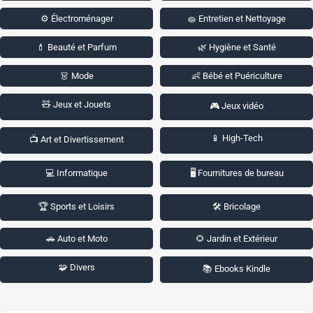
⚙️ Électroménager
🧽 Entretien et Nettoyage
💄 Beauté et Parfum
🌿 Hygiène et Santé
👗 Mode
👶 Bébé et Puériculture
🧸 Jeux et Jouets
🎮 Jeux vidéo
📱 High-Tech
📺 Art et Divertissement
💻 Informatique
🖥️ Fournitures de bureau
🏆 Sports et Loisirs
🛠️ Bricolage
🚗 Auto et Moto
🌻 Jardin et Extérieur
🧩 Divers
📚 Ebooks Kindle