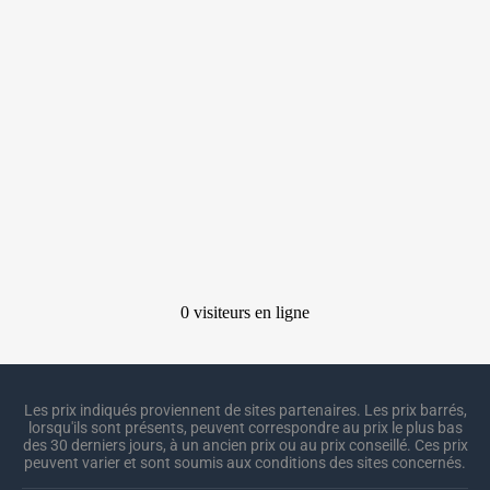
Les prix indiqués proviennent de sites partenaires. Les prix barrés,
lorsqu'ils sont présents, peuvent correspondre au prix le plus bas
des 30 derniers jours, à un ancien prix ou au prix conseillé. Ces prix
peuvent varier et sont soumis aux conditions des sites concernés.