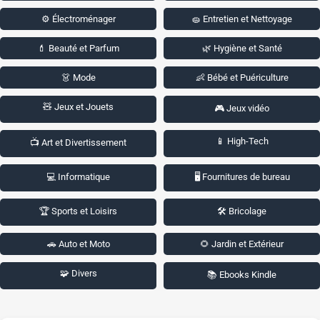
⚙️ Électroménager
🧽 Entretien et Nettoyage
💄 Beauté et Parfum
🌿 Hygiène et Santé
👗 Mode
👶 Bébé et Puériculture
🧸 Jeux et Jouets
🎮 Jeux vidéo
📱 High-Tech
📺 Art et Divertissement
💻 Informatique
🖥️ Fournitures de bureau
🏆 Sports et Loisirs
🛠️ Bricolage
🚗 Auto et Moto
🌻 Jardin et Extérieur
🧩 Divers
📚 Ebooks Kindle