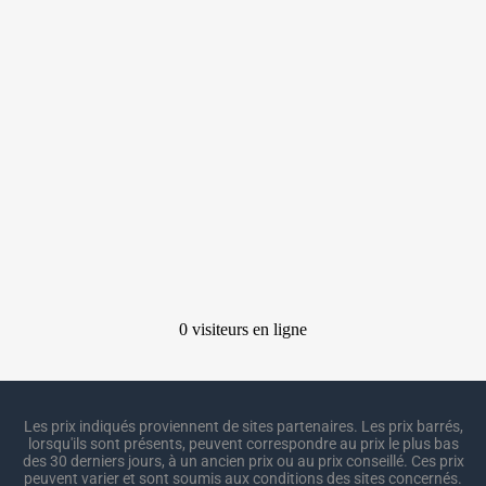
Les prix indiqués proviennent de sites partenaires. Les prix barrés,
lorsqu'ils sont présents, peuvent correspondre au prix le plus bas
des 30 derniers jours, à un ancien prix ou au prix conseillé. Ces prix
peuvent varier et sont soumis aux conditions des sites concernés.