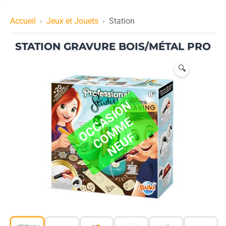
Accueil
Jeux et Jouets
Station
STATION GRAVURE BOIS/MÉTAL PRO
🔍
O
C
C
S
I
O
N
C
M
M
N
E
U
A
E
O
F