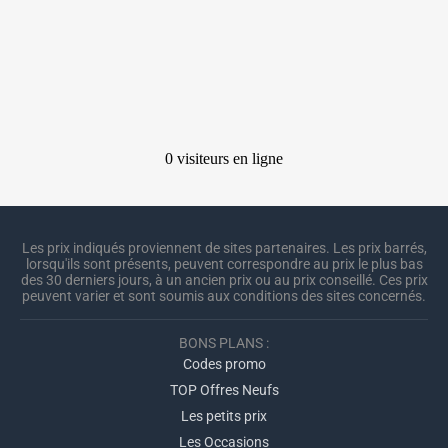
Les prix indiqués proviennent de sites partenaires. Les prix barrés,
lorsqu'ils sont présents, peuvent correspondre au prix le plus bas
des 30 derniers jours, à un ancien prix ou au prix conseillé. Ces prix
peuvent varier et sont soumis aux conditions des sites concernés.
BONS PLANS :
Codes promo
TOP Offres Neufs
Les petits prix
Les Occasions