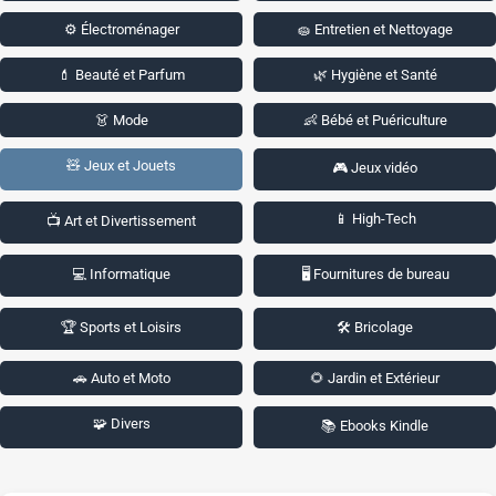
⚙️ Électroménager
🧽 Entretien et Nettoyage
💄 Beauté et Parfum
🌿 Hygiène et Santé
👗 Mode
👶 Bébé et Puériculture
🧸 Jeux et Jouets
🎮 Jeux vidéo
📱 High-Tech
📺 Art et Divertissement
💻 Informatique
🖥️ Fournitures de bureau
🏆 Sports et Loisirs
🛠️ Bricolage
🚗 Auto et Moto
🌻 Jardin et Extérieur
🧩 Divers
📚 Ebooks Kindle