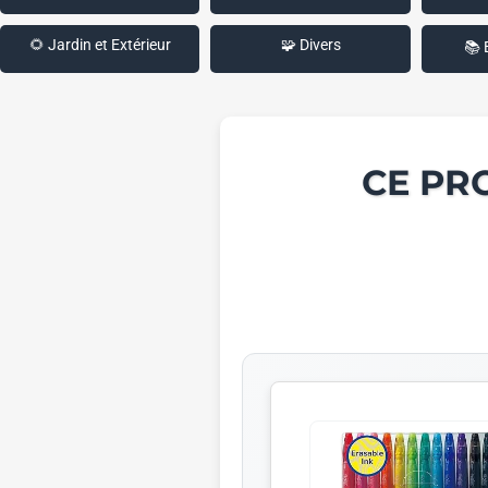
🌻 Jardin et Extérieur
🧩 Divers
📚 
CE PR