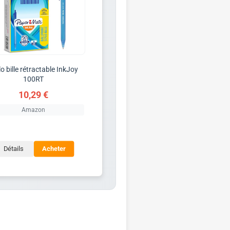
lo bille rétractable InkJoy
100RT
10,29 €
Amazon
Détails
Acheter