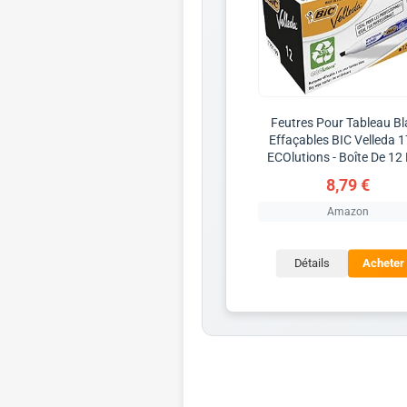
Feutres Pour Tableau B
Effaçables BIC Velleda 
ECOlutions - Boîte De 12 
8,79 €
Amazon
Détails
Acheter