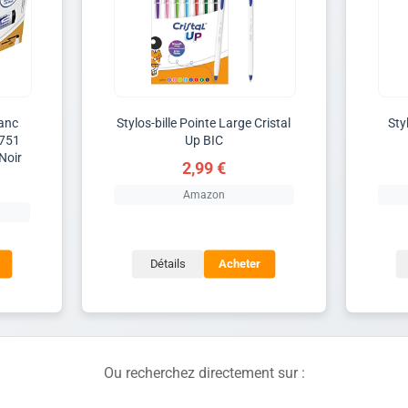
lanc
Stylos-bille Pointe Large Cristal
Sty
1751
Up BIC
Noir
2,99 €
Amazon
Détails
Acheter
Ou recherchez directement sur :