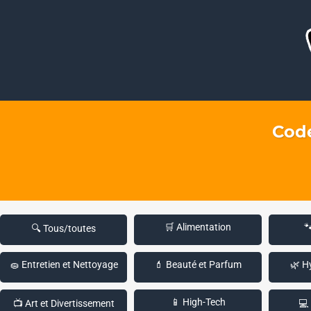
Code
🛒 Alimentation

🔍 Tous/toutes
🧽 Entretien et Nettoyage
💄 Beauté et Parfum
🌿 H
📱 High-Tech
📺 Art et Divertissement
💻