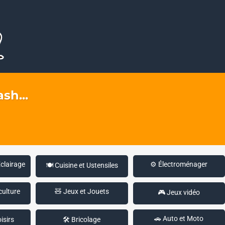
sh...
Éclairage
⚙️ Électroménager
🍽️ Cuisine et Ustensiles
culture
🧸 Jeux et Jouets
🎮 Jeux vidéo
🚗 Auto et Moto
isirs
🛠️ Bricolage