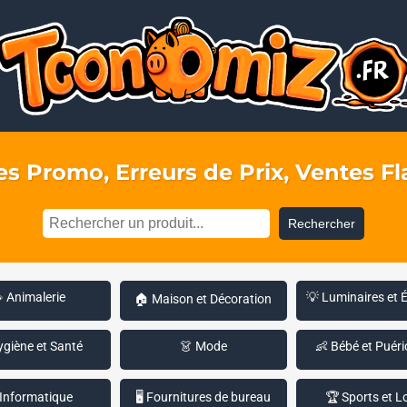
s Promo, Erreurs de Prix, Ventes Fla
Rechercher
 Animalerie
💡 Luminaires et 
🏠 Maison et Décoration
ygiène et Santé
👗 Mode
👶 Bébé et Puéri
 Informatique
🖥️ Fournitures de bureau
🏆 Sports et Lo