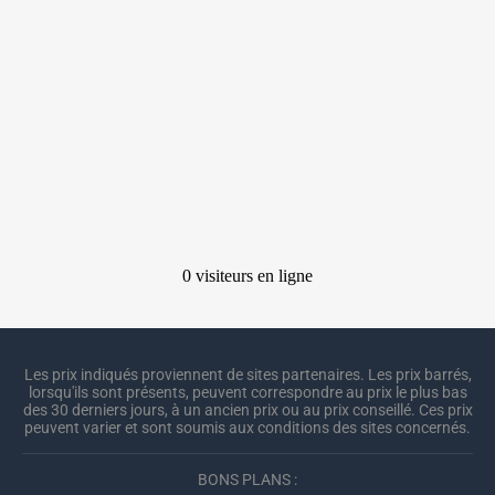
Les prix indiqués proviennent de sites partenaires. Les prix barrés,
lorsqu'ils sont présents, peuvent correspondre au prix le plus bas
des 30 derniers jours, à un ancien prix ou au prix conseillé. Ces prix
peuvent varier et sont soumis aux conditions des sites concernés.
BONS PLANS :