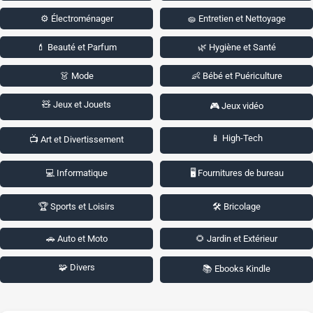
⚙️ Électroménager
🧽 Entretien et Nettoyage
💄 Beauté et Parfum
🌿 Hygiène et Santé
👗 Mode
👶 Bébé et Puériculture
🧸 Jeux et Jouets
🎮 Jeux vidéo
📱 High-Tech
📺 Art et Divertissement
💻 Informatique
🖥️ Fournitures de bureau
🏆 Sports et Loisirs
🛠️ Bricolage
🚗 Auto et Moto
🌻 Jardin et Extérieur
🧩 Divers
📚 Ebooks Kindle