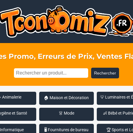
s Promo, Erreurs de Prix, Ventes Fla
Rechercher
 Animalerie
💡 Luminaires et 
🏠 Maison et Décoration
ygiène et Santé
👗 Mode
👶 Bébé et Puéri
 Informatique
🖥️ Fournitures de bureau
🏆 Sports et Lo