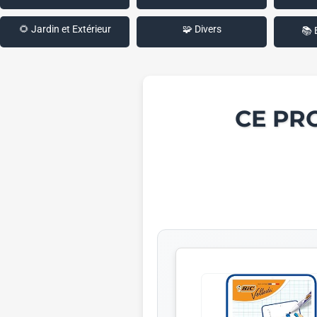
🌻 Jardin et Extérieur
🧩 Divers
📚 
CE PR