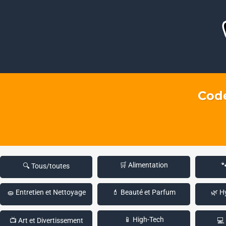
Code
🛒 Alimentation

🔍 Tous/toutes
🧽 Entretien et Nettoyage
💄 Beauté et Parfum
🌿 H
📱 High-Tech
📺 Art et Divertissement
💻