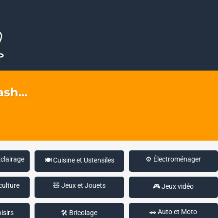
sh...
Éclairage
⚙️ Électroménager
🍽️ Cuisine et Ustensiles
culture
🧸 Jeux et Jouets
🎮 Jeux vidéo
🚗 Auto et Moto
isirs
🛠️ Bricolage