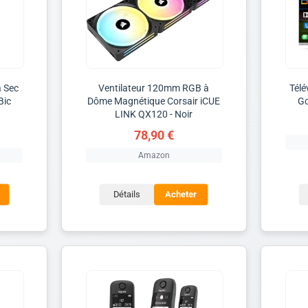
à Sec
Ventilateur 120mm RGB à
Télé
Bic
Dôme Magnétique Corsair iCUE
Go
LINK QX120 - Noir
78,90 €
Amazon
Détails
Acheter