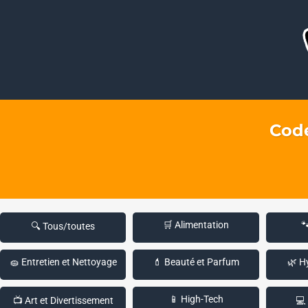
Code
🛒 Alimentation

🔍 Tous/toutes
🧽 Entretien et Nettoyage
💄 Beauté et Parfum
🌿 H
📱 High-Tech
📺 Art et Divertissement
💻