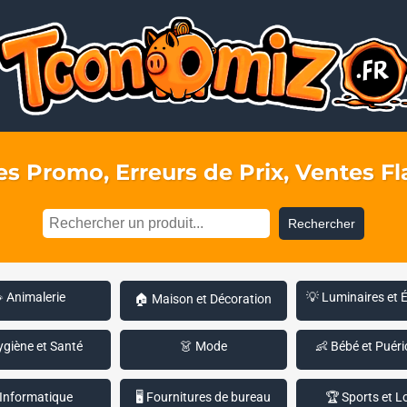
s Promo, Erreurs de Prix, Ventes Fla
Rechercher
 Animalerie
💡 Luminaires et 
🏠 Maison et Décoration
ygiène et Santé
👗 Mode
👶 Bébé et Puéri
 Informatique
🖥️ Fournitures de bureau
🏆 Sports et Lo