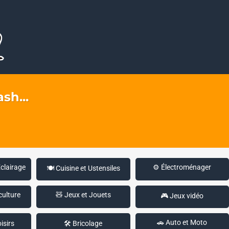
sh...
Éclairage
⚙️ Électroménager
🍽️ Cuisine et Ustensiles
culture
🧸 Jeux et Jouets
🎮 Jeux vidéo
🚗 Auto et Moto
isirs
🛠️ Bricolage