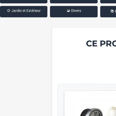
🌻 Jardin et Extérieur
🧩 Divers
📚 
CE PR