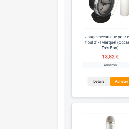
Jauge mécanique pour 
fioul 2" - [Marque] (Occa
Très Bon)
13,82 €
Amazon
Détails
Acheter