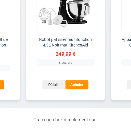
Blue
Robot pâtissier multifonction
Appa
sion
4,3L Noir mat KitchenAid
249,99 €
E.Leclerc
Détails
Acheter
Ou recherchez directement sur :