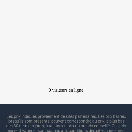
Les prix indiqués proviennent de sites partenaires. Les prix barrés,
lorsqu'ils sont présents, peuvent correspondre au prix le plus bas
des 30 derniers jours, à un ancien prix ou au prix conseillé. Ces prix
peuvent varier et sont soumis aux conditions des sites concernés.