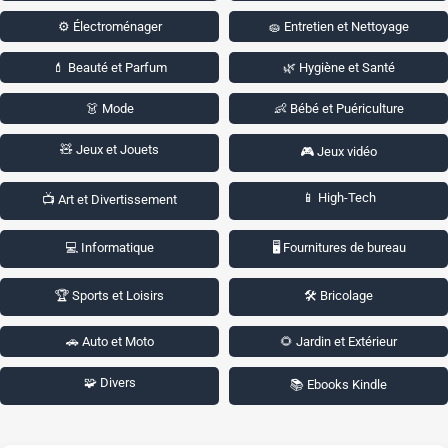
⚙️ Électroménager
🧽 Entretien et Nettoyage
💄 Beauté et Parfum
🌿 Hygiène et Santé
👗 Mode
👶 Bébé et Puériculture
🧸 Jeux et Jouets
🎮 Jeux vidéo
📱 High-Tech
📺 Art et Divertissement
💻 Informatique
🖥️ Fournitures de bureau
🏆 Sports et Loisirs
🛠️ Bricolage
🚗 Auto et Moto
🌻 Jardin et Extérieur
🧩 Divers
📚 Ebooks Kindle