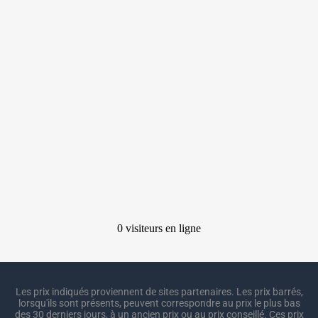
Les prix indiqués proviennent de sites partenaires. Les prix barrés,
lorsqu'ils sont présents, peuvent correspondre au prix le plus bas
des 30 derniers jours, à un ancien prix ou au prix conseillé. Ces prix