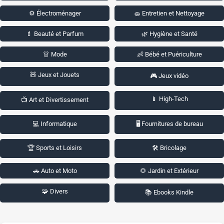
⚙️ Électroménager
🧽 Entretien et Nettoyage
💄 Beauté et Parfum
🌿 Hygiène et Santé
👗 Mode
👶 Bébé et Puériculture
🧸 Jeux et Jouets
🎮 Jeux vidéo
📱 High-Tech
📺 Art et Divertissement
💻 Informatique
🖥️ Fournitures de bureau
🏆 Sports et Loisirs
🛠️ Bricolage
🚗 Auto et Moto
🌻 Jardin et Extérieur
🧩 Divers
📚 Ebooks Kindle