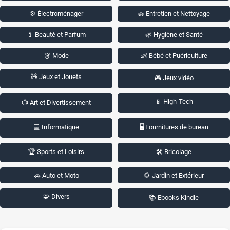
⚙️ Électroménager
🧽 Entretien et Nettoyage
💄 Beauté et Parfum
🌿 Hygiène et Santé
👗 Mode
👶 Bébé et Puériculture
🧸 Jeux et Jouets
🎮 Jeux vidéo
📱 High-Tech
📺 Art et Divertissement
💻 Informatique
🖥️ Fournitures de bureau
🏆 Sports et Loisirs
🛠️ Bricolage
🚗 Auto et Moto
🌻 Jardin et Extérieur
🧩 Divers
📚 Ebooks Kindle