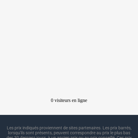
Les prix indiqués proviennent de sites partenaires. Les prix barrés,
lorsqu'ils sont présents, peuvent correspondre au prix le plus bas
des 30 derniers jours, à un ancien prix ou au prix conseillé. Ces prix