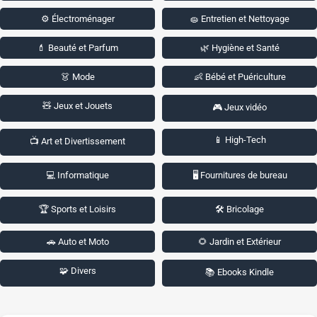
⚙️ Électroménager
🧽 Entretien et Nettoyage
💄 Beauté et Parfum
🌿 Hygiène et Santé
👗 Mode
👶 Bébé et Puériculture
🧸 Jeux et Jouets
🎮 Jeux vidéo
📱 High-Tech
📺 Art et Divertissement
💻 Informatique
🖥️ Fournitures de bureau
🏆 Sports et Loisirs
🛠️ Bricolage
🚗 Auto et Moto
🌻 Jardin et Extérieur
🧩 Divers
📚 Ebooks Kindle