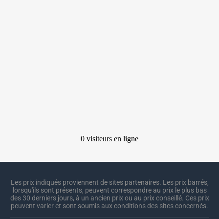
Les prix indiqués proviennent de sites partenaires. Les prix barrés,
lorsqu'ils sont présents, peuvent correspondre au prix le plus bas
des 30 derniers jours, à un ancien prix ou au prix conseillé. Ces prix
peuvent varier et sont soumis aux conditions des sites concernés.