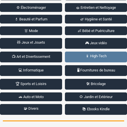
⚙️ Électroménager
🧽 Entretien et Nettoyage
💄 Beauté et Parfum
🌿 Hygiène et Santé
👗 Mode
👶 Bébé et Puériculture
🧸 Jeux et Jouets
🎮 Jeux vidéo
📱 High-Tech
📺 Art et Divertissement
💻 Informatique
🖥️ Fournitures de bureau
🏆 Sports et Loisirs
🛠️ Bricolage
🚗 Auto et Moto
🌻 Jardin et Extérieur
🧩 Divers
📚 Ebooks Kindle