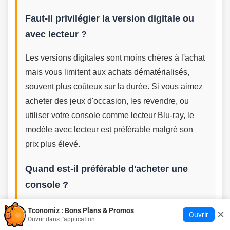
Faut-il privilégier la version digitale ou
avec lecteur ?
Les versions digitales sont moins chères à l'achat
mais vous limitent aux achats dématérialisés,
souvent plus coûteux sur la durée. Si vous aimez
acheter des jeux d'occasion, les revendre, ou
utiliser votre console comme lecteur Blu-ray, le
modèle avec lecteur est préférable malgré son
prix plus élevé.
Quand est-il préférable d'acheter une
console ?
Les meilleures périodes sont généralement le
Tconomiz : Bons Plans & Promos
×
Ouvrir
Ouvrir dans l'application
Black Friday, les soldes d'hiver ou d'été, ou 2-3