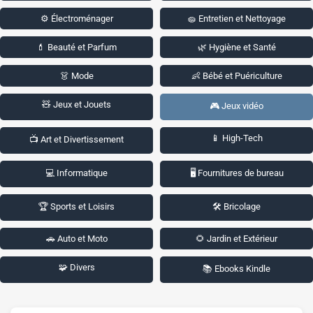
⚙️ Électroménager
🧽 Entretien et Nettoyage
💄 Beauté et Parfum
🌿 Hygiène et Santé
👗 Mode
👶 Bébé et Puériculture
🧸 Jeux et Jouets
🎮 Jeux vidéo
📱 High-Tech
📺 Art et Divertissement
💻 Informatique
🖥️ Fournitures de bureau
🏆 Sports et Loisirs
🛠️ Bricolage
🚗 Auto et Moto
🌻 Jardin et Extérieur
🧩 Divers
📚 Ebooks Kindle