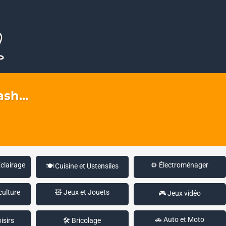
sh...
Éclairage
⚙️ Électroménager
🍽️ Cuisine et Ustensiles
culture
🧸 Jeux et Jouets
🎮 Jeux vidéo
🚗 Auto et Moto
isirs
🛠️ Bricolage