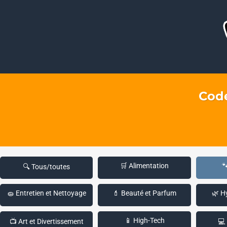
Code
🛒 Alimentation

🔍 Tous/toutes
🧽 Entretien et Nettoyage
💄 Beauté et Parfum
🌿 H
📱 High-Tech
📺 Art et Divertissement
💻