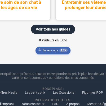
e soin de son chat à
Entretenir ses vêteme
 les âges de sa vie
prolonger leur durée
Voir tous nos guides
👍
Suivez-nous
4.7K
lorsqu'ils sont présents, peuvent correspondre au prix le plus bas des 30 d
varier et sont soumis aux conditions des sites concernés.
BONS PLANS :
ffres Neufs
Les petits prix
Les Occasions
Figurines POP
INFORMATIONS UTILES :
 d'emprunt
Nous contacter
FAQ
À propos
Mentions lég