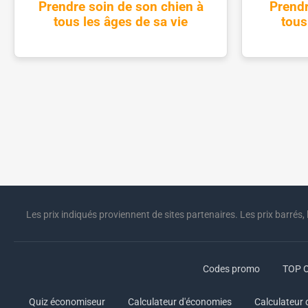
Prendre soin de son chien à
Prendr
tous les âges de sa vie
tous
Les prix indiqués proviennent de sites partenaires. Les prix barrés, 
Codes promo
TOP O
Quiz économiseur
Calculateur d'économies
Calculateur