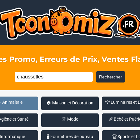
s Promo, Erreurs de Prix, Ventes Fla
Rechercher
 Animalerie
💡 Luminaires et 
🏠 Maison et Décoration
ygiène et Santé
👗 Mode
👶 Bébé et Puéri
 Informatique
🖥️ Fournitures de bureau
🏆 Sports et Lo