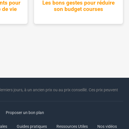
nts pour
Les bons gestes pour réduire
 de vie
son budget courses
erniers jours, à un ancien prix ou au prix conseillé. Ces prix peuvent
Proposer un bon plan
ales
Guides pratiques
Ressources Utiles
Nos vidéos