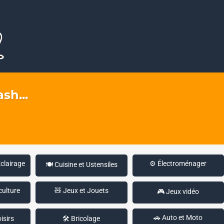
sh...
Éclairage
⚙️ Électroménager
🍽️ Cuisine et Ustensiles
culture
🧸 Jeux et Jouets
🎮 Jeux vidéo
🚗 Auto et Moto
isirs
🛠️ Bricolage