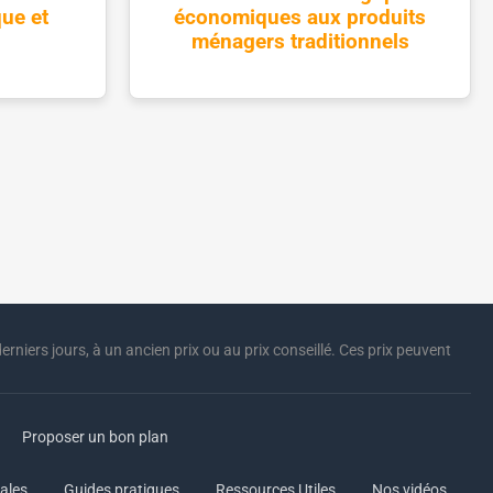
ue et
économiques aux produits
ménagers traditionnels
erniers jours, à un ancien prix ou au prix conseillé. Ces prix peuvent
Proposer un bon plan
ales
Guides pratiques
Ressources Utiles
Nos vidéos