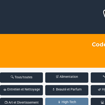
Code
🛒 Alimentation

🔍 Tous/toutes
🧽 Entretien et Nettoyage
💄 Beauté et Parfum
🌿 H
📱 High-Tech
📺 Art et Divertissement
💻