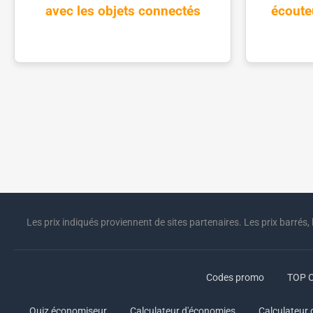
avec les objets connectés
écoute
Les prix indiqués proviennent de sites partenaires. Les prix barrés, 
Codes promo
TOP O
Quiz économiseur
Calculateur d'économies
Calculateur