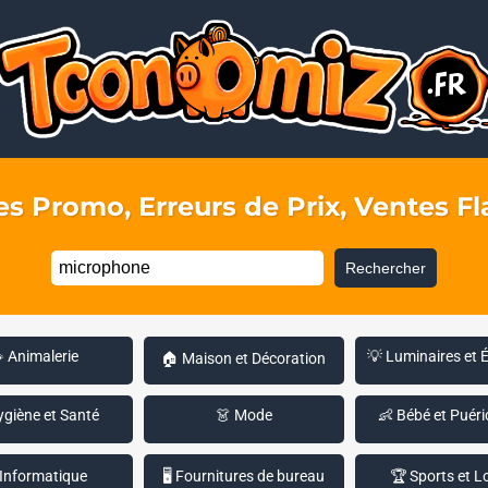
s Promo, Erreurs de Prix, Ventes Fla
Rechercher
 Animalerie
💡 Luminaires et 
🏠 Maison et Décoration
ygiène et Santé
👗 Mode
👶 Bébé et Puéri
 Informatique
🖥️ Fournitures de bureau
🏆 Sports et Lo