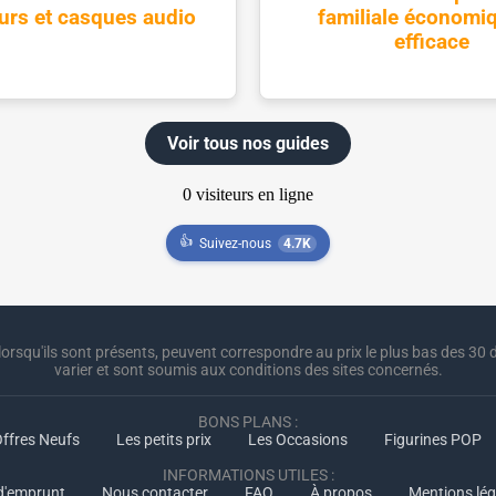
urs et casques audio
familiale économiq
efficace
Voir tous nos guides
👍
Suivez-nous
4.7K
lorsqu'ils sont présents, peuvent correspondre au prix le plus bas des 30 d
varier et sont soumis aux conditions des sites concernés.
BONS PLANS :
ffres Neufs
Les petits prix
Les Occasions
Figurines POP
INFORMATIONS UTILES :
 d'emprunt
Nous contacter
FAQ
À propos
Mentions lég