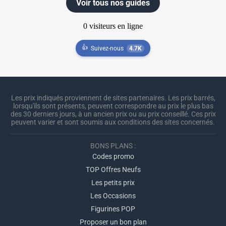
Voir tous nos guides
👍
Suivez-nous
4.7K
Les prix indiqués proviennent de sites partenaires. Les prix barrés,
lorsqu'ils sont présents, peuvent correspondre au prix le plus bas
des 30 derniers jours, à un ancien prix ou au prix conseillé. Ces prix
peuvent varier et sont soumis aux conditions des sites concernés.
BONS PLANS :
Codes promo
TOP Offres Neufs
Les petits prix
Les Occasions
Figurines POP
Proposer un bon plan