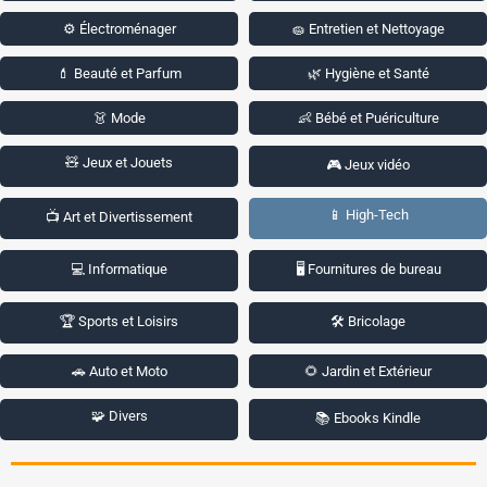
⚙️ Électroménager
🧽 Entretien et Nettoyage
💄 Beauté et Parfum
🌿 Hygiène et Santé
👗 Mode
👶 Bébé et Puériculture
🧸 Jeux et Jouets
🎮 Jeux vidéo
📱 High-Tech
📺 Art et Divertissement
💻 Informatique
🖥️ Fournitures de bureau
🏆 Sports et Loisirs
🛠️ Bricolage
🚗 Auto et Moto
🌻 Jardin et Extérieur
🧩 Divers
📚 Ebooks Kindle