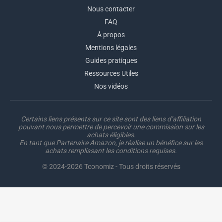
Nous contacter
FAQ
À propos
Mentions légales
Guides pratiques
Ressources Utiles
Nos vidéos
Certains liens présents sur ce site sont des liens d’affiliation
pouvant nous permettre de percevoir une commission sur les
achats éligibles.
En tant que Partenaire Amazon, je réalise un bénéfice sur les
achats remplissant les conditions requises.
© 2024-2026 Tconomiz - Tous droits réservés