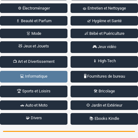
⚙️ Électroménager
🧽 Entretien et Nettoyage
💄 Beauté et Parfum
🌿 Hygiène et Santé
👗 Mode
👶 Bébé et Puériculture
🧸 Jeux et Jouets
🎮 Jeux vidéo
📱 High-Tech
📺 Art et Divertissement
💻 Informatique
🖥️ Fournitures de bureau
🏆 Sports et Loisirs
🛠️ Bricolage
🚗 Auto et Moto
🌻 Jardin et Extérieur
🧩 Divers
📚 Ebooks Kindle