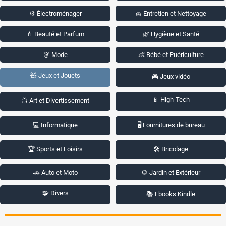
⚙️ Électroménager
🧽 Entretien et Nettoyage
💄 Beauté et Parfum
🌿 Hygiène et Santé
👗 Mode
👶 Bébé et Puériculture
🧸 Jeux et Jouets
🎮 Jeux vidéo
📱 High-Tech
📺 Art et Divertissement
💻 Informatique
🖥️ Fournitures de bureau
🏆 Sports et Loisirs
🛠️ Bricolage
🚗 Auto et Moto
🌻 Jardin et Extérieur
🧩 Divers
📚 Ebooks Kindle