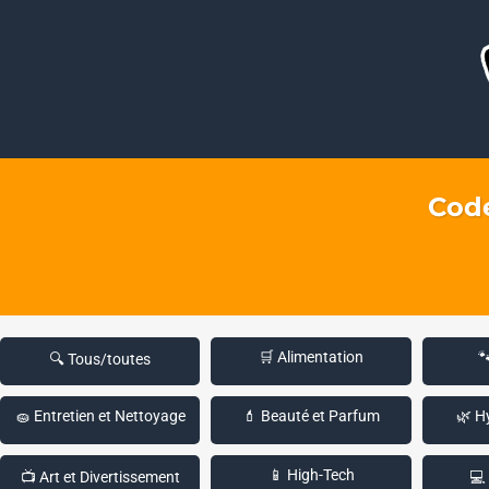
Code
🛒 Alimentation

🔍 Tous/toutes
🧽 Entretien et Nettoyage
💄 Beauté et Parfum
🌿 H
📱 High-Tech
📺 Art et Divertissement
💻