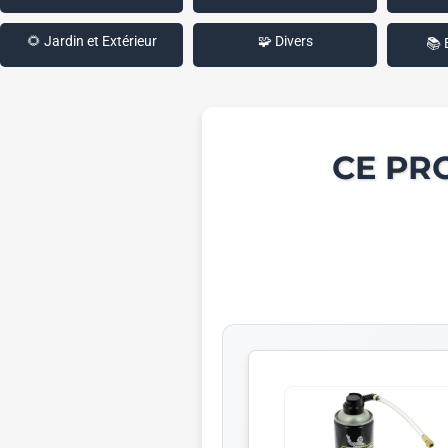
🌻 Jardin et Extérieur
🧩 Divers
📚 
CE PR