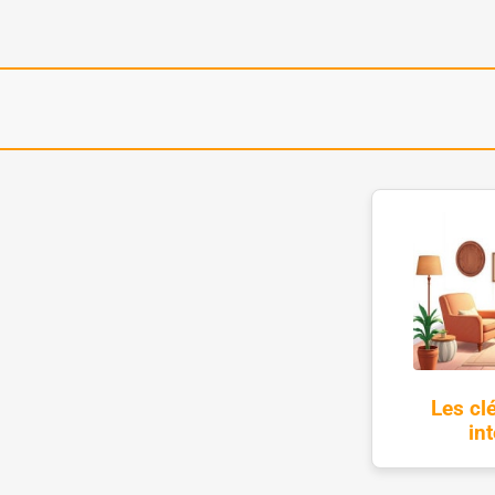
Les cl
in