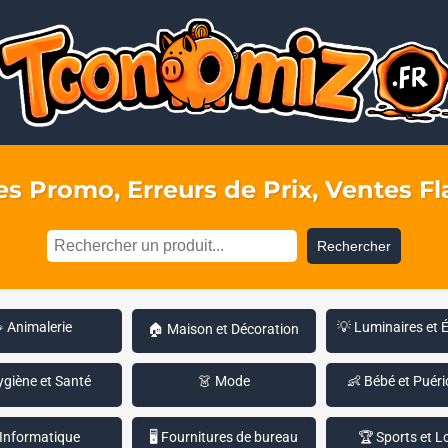
s Promo, Erreurs de Prix, Ventes Fla
Rechercher
 Animalerie
💡 Luminaires et 
🏠 Maison et Décoration
ygiène et Santé
👗 Mode
👶 Bébé et Puéri
 Informatique
🖥️ Fournitures de bureau
🏆 Sports et Lo