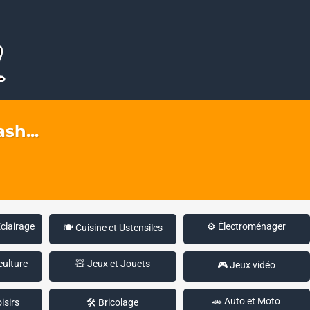
sh...
Éclairage
⚙️ Électroménager
🍽️ Cuisine et Ustensiles
culture
🧸 Jeux et Jouets
🎮 Jeux vidéo
🚗 Auto et Moto
isirs
🛠️ Bricolage