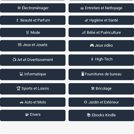
⚙️ Électroménager
🧽 Entretien et Nettoyage
💄 Beauté et Parfum
🌿 Hygiène et Santé
👗 Mode
👶 Bébé et Puériculture
🧸 Jeux et Jouets
🎮 Jeux vidéo
📱 High-Tech
📺 Art et Divertissement
💻 Informatique
🖥️ Fournitures de bureau
🏆 Sports et Loisirs
🛠️ Bricolage
🚗 Auto et Moto
🌻 Jardin et Extérieur
🧩 Divers
📚 Ebooks Kindle