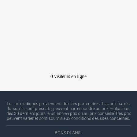
Les prix indiqués proviennent de sites partenaires. Les prix barrés,
lorsqu'ils sont présents, peuvent correspondre au prix le plus bas
des 30 derniers jours, à un ancien prix ou au prix conseillé. Ces prix
peuvent varier et sont soumis aux conditions des sites concernés.
BONS PLANS :