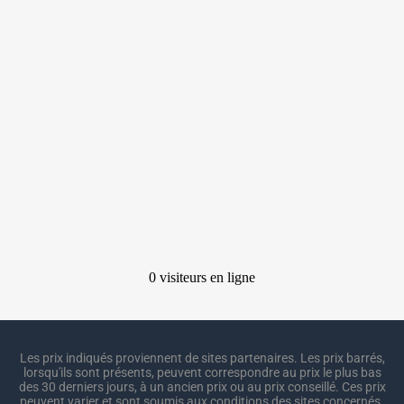
Les prix indiqués proviennent de sites partenaires. Les prix barrés,
lorsqu'ils sont présents, peuvent correspondre au prix le plus bas
des 30 derniers jours, à un ancien prix ou au prix conseillé. Ces prix
peuvent varier et sont soumis aux conditions des sites concernés.