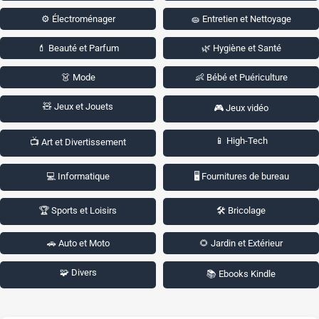
⚙️ Électroménager
🧽 Entretien et Nettoyage
💄 Beauté et Parfum
🌿 Hygiène et Santé
👗 Mode
👶 Bébé et Puériculture
🧸 Jeux et Jouets
🎮 Jeux vidéo
📱 High-Tech
📺 Art et Divertissement
💻 Informatique
🖥️ Fournitures de bureau
🏆 Sports et Loisirs
🛠️ Bricolage
🚗 Auto et Moto
🌻 Jardin et Extérieur
🧩 Divers
📚 Ebooks Kindle