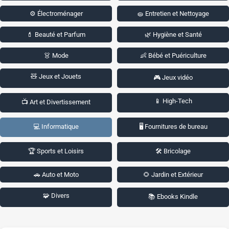
⚙️ Électroménager
🧽 Entretien et Nettoyage
💄 Beauté et Parfum
🌿 Hygiène et Santé
👗 Mode
👶 Bébé et Puériculture
🧸 Jeux et Jouets
🎮 Jeux vidéo
📱 High-Tech
📺 Art et Divertissement
💻 Informatique
🖥️ Fournitures de bureau
🏆 Sports et Loisirs
🛠️ Bricolage
🚗 Auto et Moto
🌻 Jardin et Extérieur
🧩 Divers
📚 Ebooks Kindle