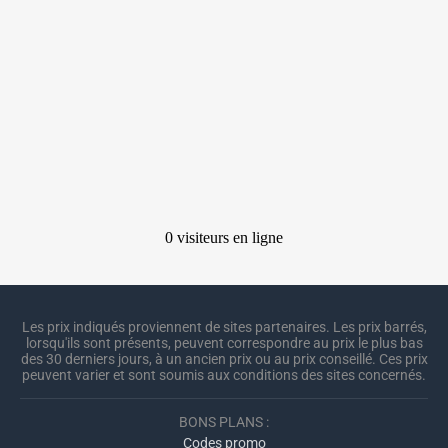
Les prix indiqués proviennent de sites partenaires. Les prix barrés,
lorsqu'ils sont présents, peuvent correspondre au prix le plus bas
des 30 derniers jours, à un ancien prix ou au prix conseillé. Ces prix
peuvent varier et sont soumis aux conditions des sites concernés.
BONS PLANS :
Codes promo