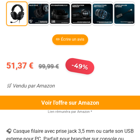
✏️ Écrire un avis
51,37 €
-49%
99,99 €
🛒 Vendu par Amazon
Voir l'offre sur Amazon
Lien rémunéra par Amazon
*
🎧 Casque filaire avec prise jack 3,5 mm ou carte son USB
externe pour PC. Parfait pour brancher sur console ou