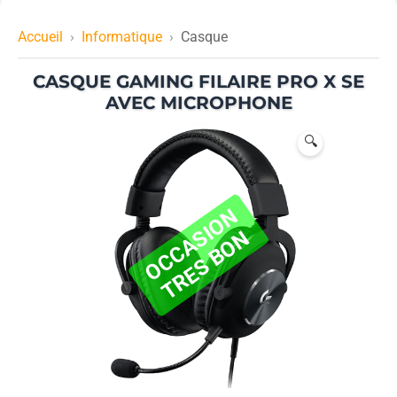
Accueil
Informatique
Casque
CASQUE GAMING FILAIRE PRO X SE
AVEC MICROPHONE
🔍
O
C
C
A
I
O
N
T
R
E
S
B
O
S
N