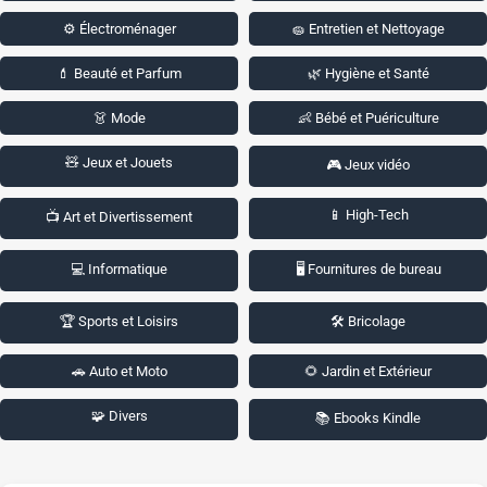
⚙️ Électroménager
🧽 Entretien et Nettoyage
💄 Beauté et Parfum
🌿 Hygiène et Santé
👗 Mode
👶 Bébé et Puériculture
🧸 Jeux et Jouets
🎮 Jeux vidéo
📱 High-Tech
📺 Art et Divertissement
💻 Informatique
🖥️ Fournitures de bureau
🏆 Sports et Loisirs
🛠️ Bricolage
🚗 Auto et Moto
🌻 Jardin et Extérieur
🧩 Divers
📚 Ebooks Kindle