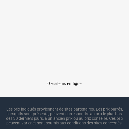
Les prix indiqués proviennent de sites partenaires. Les prix barrés,
lorsqu'ils sont présents, peuvent correspondre au prix le plus bas
des 30 derniers jours, à un ancien prix ou au prix conseillé. Ces prix
peuvent varier et sont soumis aux conditions des sites concernés.