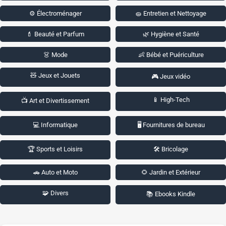
⚙️ Électroménager
🧽 Entretien et Nettoyage
💄 Beauté et Parfum
🌿 Hygiène et Santé
👗 Mode
👶 Bébé et Puériculture
🧸 Jeux et Jouets
🎮 Jeux vidéo
📱 High-Tech
📺 Art et Divertissement
💻 Informatique
🖥️ Fournitures de bureau
🏆 Sports et Loisirs
🛠️ Bricolage
🚗 Auto et Moto
🌻 Jardin et Extérieur
🧩 Divers
📚 Ebooks Kindle