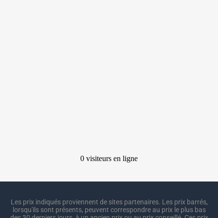
Les prix indiqués proviennent de sites partenaires. Les prix barrés,
lorsqu'ils sont présents, peuvent correspondre au prix le plus bas
des 30 derniers jours, à un ancien prix ou au prix conseillé. Ces prix