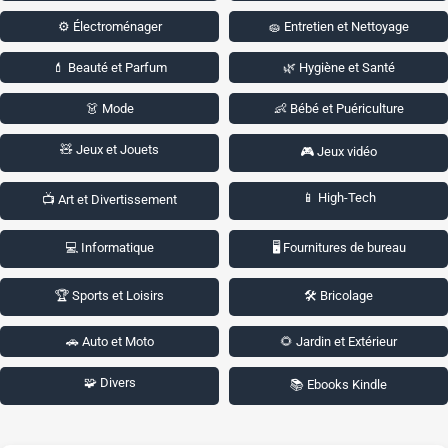
⚙️ Électroménager
🧽 Entretien et Nettoyage
💄 Beauté et Parfum
🌿 Hygiène et Santé
👗 Mode
👶 Bébé et Puériculture
🧸 Jeux et Jouets
🎮 Jeux vidéo
📱 High-Tech
📺 Art et Divertissement
💻 Informatique
🖥️ Fournitures de bureau
🏆 Sports et Loisirs
🛠️ Bricolage
🚗 Auto et Moto
🌻 Jardin et Extérieur
🧩 Divers
📚 Ebooks Kindle