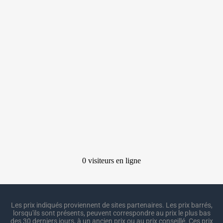
Les prix indiqués proviennent de sites partenaires. Les prix barrés,
lorsqu'ils sont présents, peuvent correspondre au prix le plus bas
des 30 derniers jours, à un ancien prix ou au prix conseillé. Ces prix