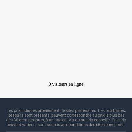
Les prix indiqués proviennent de sites partenaires. Les prix barrés,
lorsqu'ils sont présents, peuvent correspondre au prix le plus bas
des 30 derniers jours, à un ancien prix ou au prix conseillé. Ces prix
peuvent varier et sont soumis aux conditions des sites concernés.