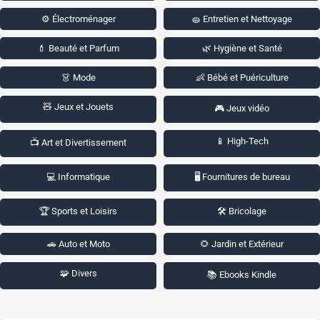
⚙️ Électroménager
🧽 Entretien et Nettoyage
💄 Beauté et Parfum
🌿 Hygiène et Santé
👗 Mode
👶 Bébé et Puériculture
🧸 Jeux et Jouets
🎮 Jeux vidéo
📱 High-Tech
📺 Art et Divertissement
💻 Informatique
🖥️ Fournitures de bureau
🏆 Sports et Loisirs
🛠️ Bricolage
🚗 Auto et Moto
🌻 Jardin et Extérieur
🧩 Divers
📚 Ebooks Kindle