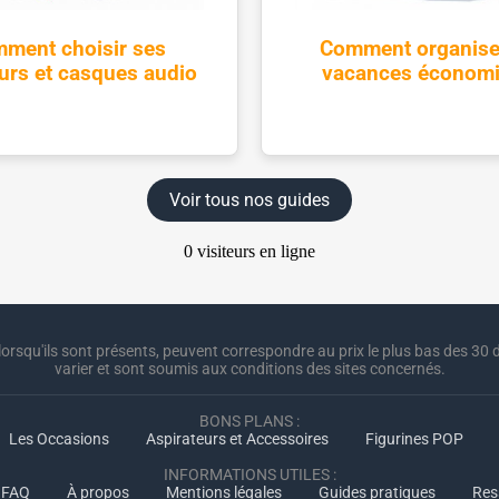
ment choisir ses
Comment organise
urs et casques audio
vacances économ
Voir tous nos guides
lorsqu'ils sont présents, peuvent correspondre au prix le plus bas des 30 d
varier et sont soumis aux conditions des sites concernés.
BONS PLANS :
Les Occasions
Aspirateurs et Accessoires
Figurines POP
INFORMATIONS UTILES :
FAQ
À propos
Mentions légales
Guides pratiques
Res