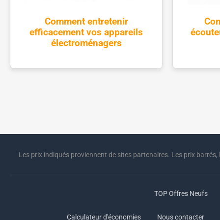
Comment entretenir
Com
efficacement vos appareils
écoute
électroménagers
Les prix indiqués proviennent de sites partenaires. Les prix barrés, 
TOP Offres Neufs
Calculateur d'économies
Nous contacter