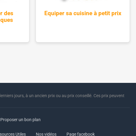
r des
Equiper sa cuisine à petit prix
iques
erniers jours, à un ancien prix ou au prix conseillé. Ces prix peuvent
Proposer un bon plan
sources Utiles
Nos vidéos
Page facebook