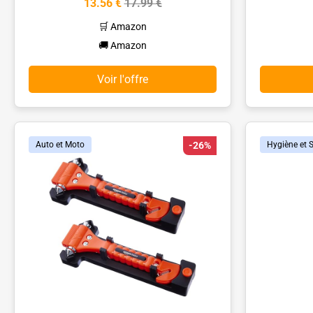
13.56 €
17.99 €
🛒 Amazon
🚚 Amazon
Voir l'offre
Auto et Moto
-26%
Hygiène et 