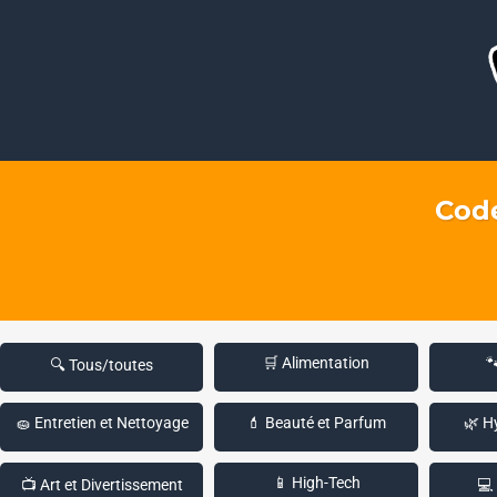
Code
🛒 Alimentation

🔍 Tous/toutes
🧽 Entretien et Nettoyage
💄 Beauté et Parfum
🌿 H
📱 High-Tech
📺 Art et Divertissement
💻