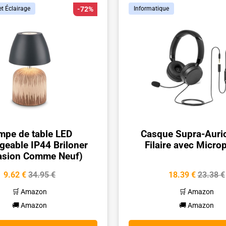
t Éclairage
-72%
Informatique
mpe de table LED
Casque Supra-Auric
geable IP44 Briloner
Filaire avec Micro
asion Comme Neuf)
9.62 €
34.95 €
18.39 €
23.38 €
🛒 Amazon
🛒 Amazon
🚚 Amazon
🚚 Amazon