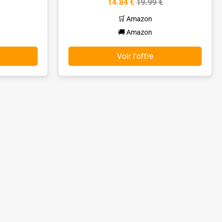
14.84 €
19.99 €
🛒 Amazon
🚚 Amazon
Voir l'offre