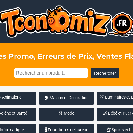
s Promo, Erreurs de Prix, Ventes Fla
Rechercher
 Animalerie
💡 Luminaires et 
🏠 Maison et Décoration
ygiène et Santé
👗 Mode
👶 Bébé et Puéri
 Informatique
🖥️ Fournitures de bureau
🏆 Sports et Lo