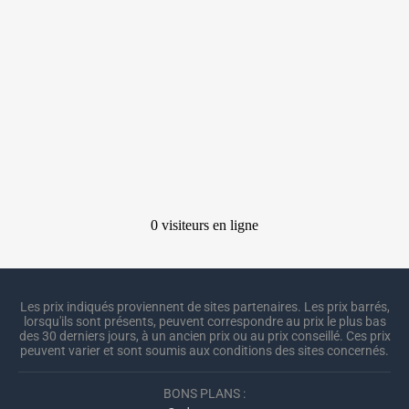
Les prix indiqués proviennent de sites partenaires. Les prix barrés,
lorsqu'ils sont présents, peuvent correspondre au prix le plus bas
des 30 derniers jours, à un ancien prix ou au prix conseillé. Ces prix
peuvent varier et sont soumis aux conditions des sites concernés.
BONS PLANS :