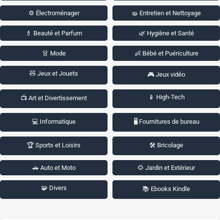
⚙️ Électroménager
🧽 Entretien et Nettoyage
💄 Beauté et Parfum
🌿 Hygiène et Santé
👗 Mode
👶 Bébé et Puériculture
🧸 Jeux et Jouets
🎮 Jeux vidéo
📱 High-Tech
📺 Art et Divertissement
💻 Informatique
🖥️ Fournitures de bureau
🏆 Sports et Loisirs
🛠️ Bricolage
🚗 Auto et Moto
🌻 Jardin et Extérieur
🧩 Divers
📚 Ebooks Kindle