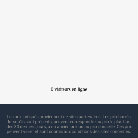
Les prix indiqués proviennent de sites partenaires. Les prix barrés,
lorsqu'ils sont présents, peuvent correspondre au prix le plus bas
des 30 derniers jours, à un ancien prix ou au prix conseillé. Ces prix
peuvent varier et sont soumis aux conditions des sites concernés.