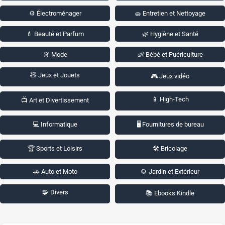
⚙️ Électroménager
🧽 Entretien et Nettoyage
💄 Beauté et Parfum
🌿 Hygiène et Santé
👗 Mode
👶 Bébé et Puériculture
🧸 Jeux et Jouets
🎮 Jeux vidéo
📱 High-Tech
📺 Art et Divertissement
💻 Informatique
🖥️ Fournitures de bureau
🏆 Sports et Loisirs
🛠️ Bricolage
🚗 Auto et Moto
🌻 Jardin et Extérieur
🧩 Divers
📚 Ebooks Kindle