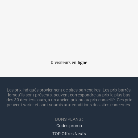
Les prix indiqués proviennent de sites partenaires. Les prix barrés,
lorsqu'ils sont présents, peuvent correspondre au prix le plus bas
des 30 derniers jours, à un ancien prix ou au prix conseillé. Ces prix
peuvent varier et sont soumis aux conditions des sites concernés.
BONS PLANS :
Codes promo
TOP Offres Neufs