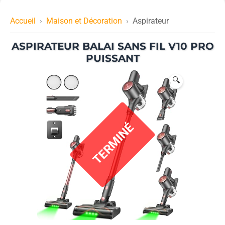
Accueil
Maison et Décoration
Aspirateur
ASPIRATEUR BALAI SANS FIL V10 PRO
PUISSANT
🔍
T
E
R
M
I
N
É