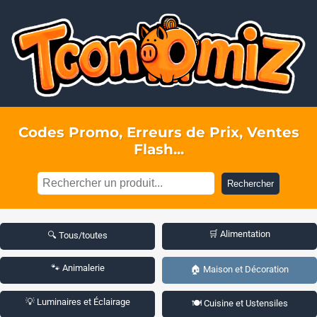
Codes Promo, Erreurs de Prix, Ventes
Flash...
Rechercher
🛒 Alimentation
🔍 Tous/toutes
🐾 Animalerie
🏠 Maison et Décoration
💡 Luminaires et Éclairage
🍽️ Cuisine et Ustensiles