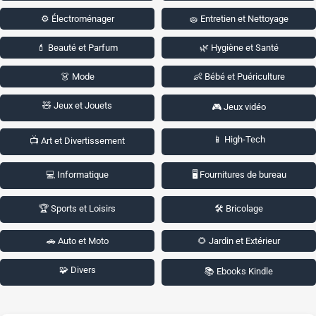
⚙️ Électroménager
🧽 Entretien et Nettoyage
💄 Beauté et Parfum
🌿 Hygiène et Santé
👗 Mode
👶 Bébé et Puériculture
🧸 Jeux et Jouets
🎮 Jeux vidéo
📱 High-Tech
📺 Art et Divertissement
💻 Informatique
🖥️ Fournitures de bureau
🏆 Sports et Loisirs
🛠️ Bricolage
🚗 Auto et Moto
🌻 Jardin et Extérieur
🧩 Divers
📚 Ebooks Kindle