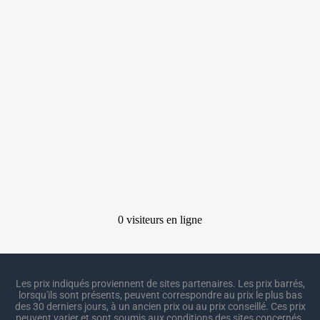
Les prix indiqués proviennent de sites partenaires. Les prix barrés,
lorsqu'ils sont présents, peuvent correspondre au prix le plus bas
des 30 derniers jours, à un ancien prix ou au prix conseillé. Ces prix
peuvent varier et sont soumis aux conditions des sites concernés.