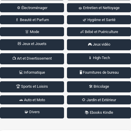
⚙️ Électroménager
🧽 Entretien et Nettoyage
💄 Beauté et Parfum
🌿 Hygiène et Santé
👗 Mode
👶 Bébé et Puériculture
🧸 Jeux et Jouets
🎮 Jeux vidéo
📱 High-Tech
📺 Art et Divertissement
💻 Informatique
🖥️ Fournitures de bureau
🏆 Sports et Loisirs
🛠️ Bricolage
🚗 Auto et Moto
🌻 Jardin et Extérieur
🧩 Divers
📚 Ebooks Kindle