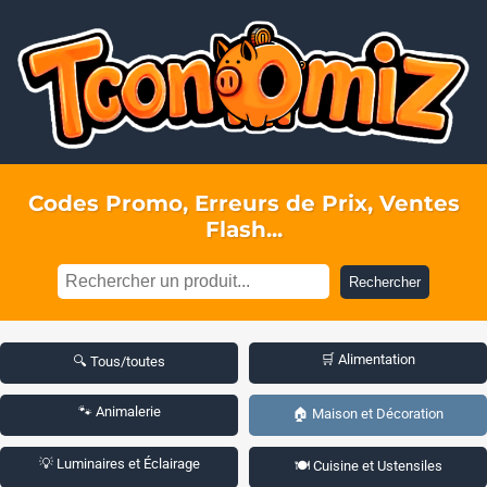
Codes Promo, Erreurs de Prix, Ventes
Flash...
Rechercher
🛒 Alimentation
🔍 Tous/toutes
🐾 Animalerie
🏠 Maison et Décoration
💡 Luminaires et Éclairage
🍽️ Cuisine et Ustensiles