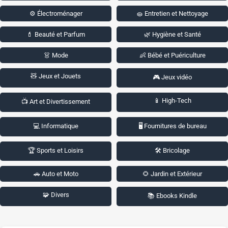
⚙️ Électroménager
🧽 Entretien et Nettoyage
💄 Beauté et Parfum
🌿 Hygiène et Santé
👗 Mode
👶 Bébé et Puériculture
🧸 Jeux et Jouets
🎮 Jeux vidéo
📱 High-Tech
📺 Art et Divertissement
💻 Informatique
🖥️ Fournitures de bureau
🏆 Sports et Loisirs
🛠️ Bricolage
🚗 Auto et Moto
🌻 Jardin et Extérieur
🧩 Divers
📚 Ebooks Kindle