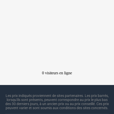
Les prix indiqués proviennent de sites partenaires. Les prix barrés,
lorsqu'ils sont présents, peuvent correspondre au prix le plus bas
des 30 derniers jours, à un ancien prix ou au prix conseillé. Ces prix
peuvent varier et sont soumis aux conditions des sites concernés.