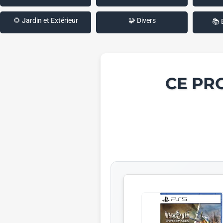
🌻 Jardin et Extérieur
🧩 Divers
📚 
CE PR