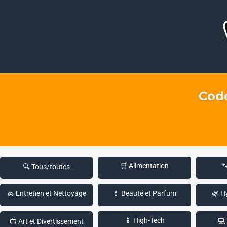
Code
🛒 Alimentation

🔍 Tous/toutes
🧽 Entretien et Nettoyage
💄 Beauté et Parfum
🌿 H
📱 High-Tech
📺 Art et Divertissement
💻