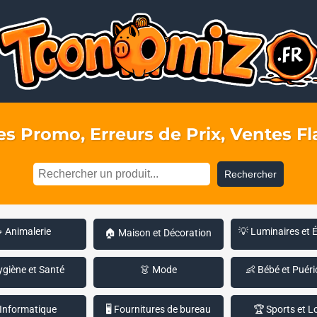
s Promo, Erreurs de Prix, Ventes Fla
Rechercher
 Animalerie
💡 Luminaires et 
🏠 Maison et Décoration
ygiène et Santé
👗 Mode
👶 Bébé et Puéri
 Informatique
🖥️ Fournitures de bureau
🏆 Sports et Lo