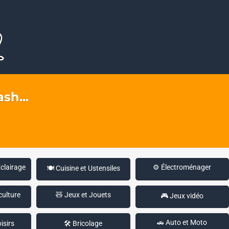
sh...
Éclairage
⚙️ Électroménager
🍽️ Cuisine et Ustensiles
culture
🧸 Jeux et Jouets
🎮 Jeux vidéo
🚗 Auto et Moto
isirs
🛠️ Bricolage