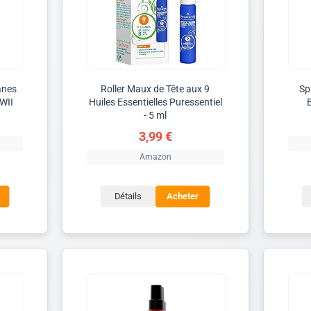
anes
Roller Maux de Tête aux 9
Sp
WII
Huiles Essentielles Puressentiel
- 5 ml
3,99 €
Amazon
Détails
Acheter