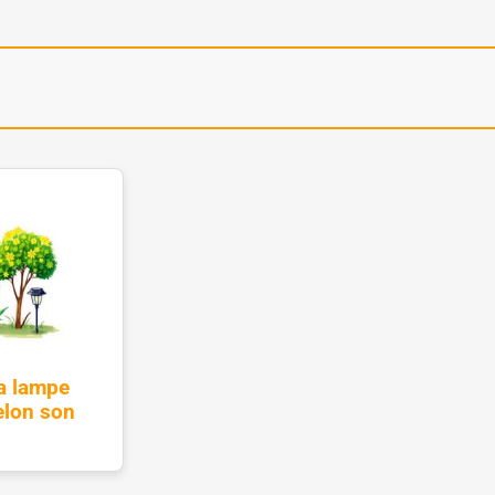
a lampe
elon son