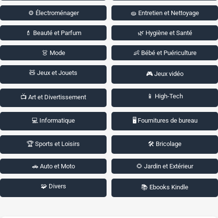
⚙️ Électroménager
🧽 Entretien et Nettoyage
💄 Beauté et Parfum
🌿 Hygiène et Santé
👗 Mode
👶 Bébé et Puériculture
🧸 Jeux et Jouets
🎮 Jeux vidéo
📱 High-Tech
📺 Art et Divertissement
💻 Informatique
🖥️ Fournitures de bureau
🏆 Sports et Loisirs
🛠️ Bricolage
🚗 Auto et Moto
🌻 Jardin et Extérieur
🧩 Divers
📚 Ebooks Kindle