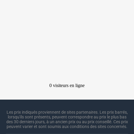
Les prix indiqués proviennent de sites partenaires. Les prix barrés,
lorsqu'ils sont présents, peuvent correspondre au prix le plus bas
des 30 derniers jours, à un ancien prix ou au prix conseillé. Ces prix
peuvent varier et sont soumis aux conditions des sites concernés.