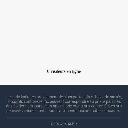
Les prix indiqués proviennent de sites partenaires. Les prix barrés,
lorsqu'ils sont présents, peuvent correspondre au prix le plus bas
des 30 derniers jours, à un ancien prix ou au prix conseillé. Ces prix
peuvent varier et sont soumis aux conditions des sites concernés.
BONS PLANS :