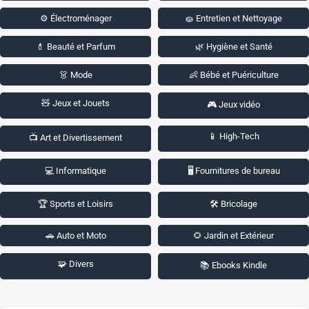
⚙️ Électroménager
🧽 Entretien et Nettoyage
💄 Beauté et Parfum
🌿 Hygiène et Santé
👗 Mode
👶 Bébé et Puériculture
🧸 Jeux et Jouets
🎮 Jeux vidéo
📱 High-Tech
📺 Art et Divertissement
💻 Informatique
🖥️ Fournitures de bureau
🏆 Sports et Loisirs
🛠️ Bricolage
🚗 Auto et Moto
🌻 Jardin et Extérieur
🧩 Divers
📚 Ebooks Kindle