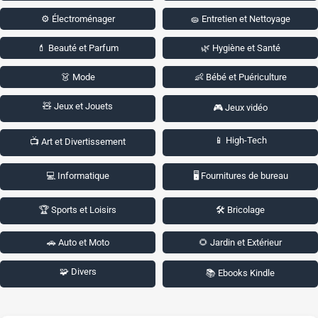
⚙️ Électroménager
🧽 Entretien et Nettoyage
💄 Beauté et Parfum
🌿 Hygiène et Santé
👗 Mode
👶 Bébé et Puériculture
🧸 Jeux et Jouets
🎮 Jeux vidéo
📱 High-Tech
📺 Art et Divertissement
💻 Informatique
🖥️ Fournitures de bureau
🏆 Sports et Loisirs
🛠️ Bricolage
🚗 Auto et Moto
🌻 Jardin et Extérieur
🧩 Divers
📚 Ebooks Kindle