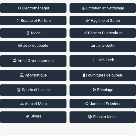
⚙️ Électroménager
🧽 Entretien et Nettoyage
💄 Beauté et Parfum
🌿 Hygiène et Santé
👗 Mode
👶 Bébé et Puériculture
🧸 Jeux et Jouets
🎮 Jeux vidéo
📱 High-Tech
📺 Art et Divertissement
💻 Informatique
🖥️ Fournitures de bureau
🏆 Sports et Loisirs
🛠️ Bricolage
🚗 Auto et Moto
🌻 Jardin et Extérieur
🧩 Divers
📚 Ebooks Kindle