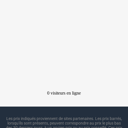
Les prix indiqués proviennent de sites partenaires. Les prix barrés,
lorsqu'ils sont présents, peuvent correspondre au prix le plus bas
des 30 derniers jours, à un ancien prix ou au prix conseillé. Ces prix