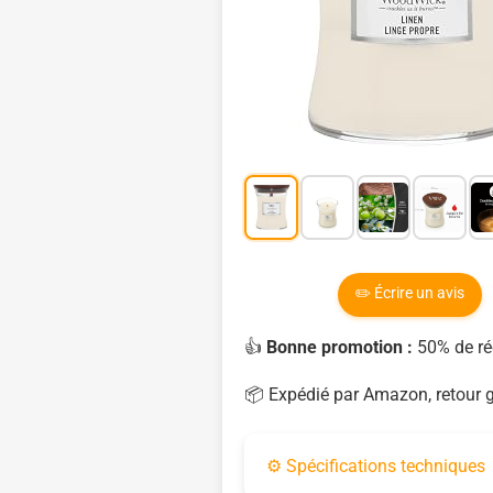
✏️ Écrire un avis
👍
Bonne promotion :
50% de réd
📦 Expédié par Amazon, retour g
⚙️ Spécifications techniques