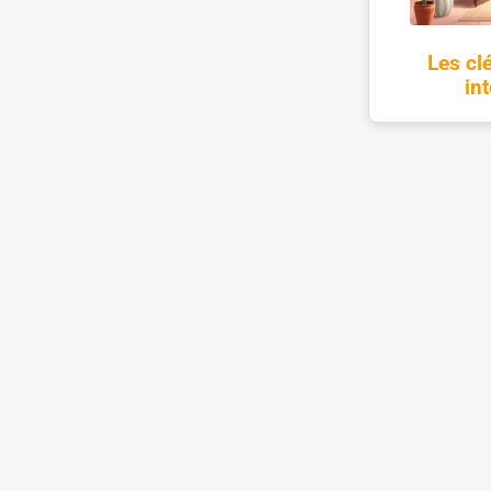
Les cl
in