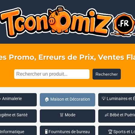
s Promo, Erreurs de Prix, Ventes Fla
Rechercher
 Animalerie
💡 Luminaires et 
🏠 Maison et Décoration
ygiène et Santé
👗 Mode
👶 Bébé et Puéri
 Informatique
🖥️ Fournitures de bureau
🏆 Sports et Lo