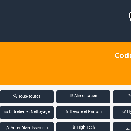
Code
🛒 Alimentation

🔍 Tous/toutes
🧽 Entretien et Nettoyage
💄 Beauté et Parfum
🌿 H
📱 High-Tech
📺 Art et Divertissement
💻