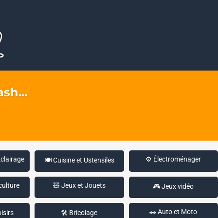
sh...
Éclairage
⚙️ Électroménager
🍽️ Cuisine et Ustensiles
culture
🧸 Jeux et Jouets
🎮 Jeux vidéo
🚗 Auto et Moto
isirs
🛠️ Bricolage