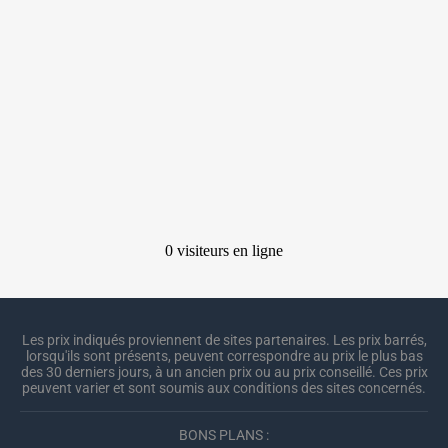
Les prix indiqués proviennent de sites partenaires. Les prix barrés,
lorsqu'ils sont présents, peuvent correspondre au prix le plus bas
des 30 derniers jours, à un ancien prix ou au prix conseillé. Ces prix
peuvent varier et sont soumis aux conditions des sites concernés.
BONS PLANS :