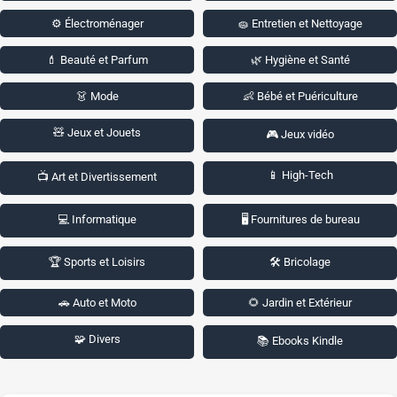
⚙️ Électroménager
🧽 Entretien et Nettoyage
💄 Beauté et Parfum
🌿 Hygiène et Santé
👗 Mode
👶 Bébé et Puériculture
🧸 Jeux et Jouets
🎮 Jeux vidéo
📱 High-Tech
📺 Art et Divertissement
💻 Informatique
🖥️ Fournitures de bureau
🏆 Sports et Loisirs
🛠️ Bricolage
🚗 Auto et Moto
🌻 Jardin et Extérieur
🧩 Divers
📚 Ebooks Kindle